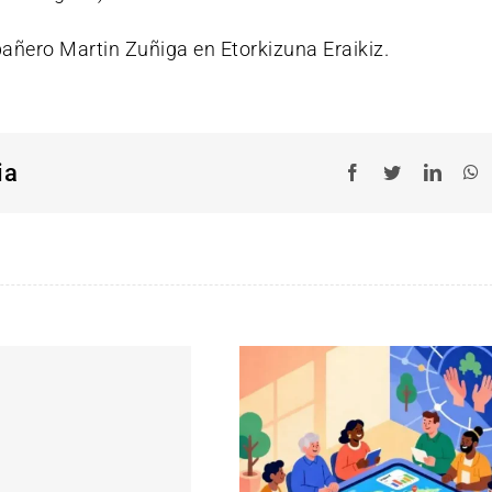
añero Martin Zuñiga en Etorkizuna Eraikiz.
ia
Facebook
Twitter
Linked
W