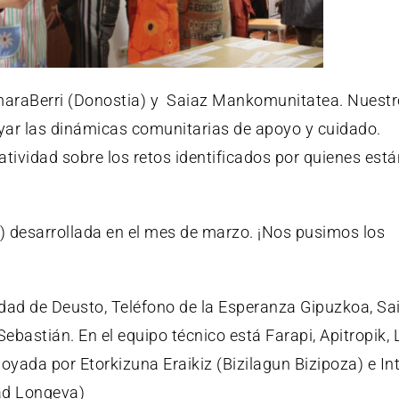
araBerri (Donostia)
y
Saiaz Mankomunitatea. Nuestr
yar las dinámicas comunitarias de apoyo y cuidado.
tividad sobre los retos identificados por quienes está
)
desarrollada en el mes de marzo. ¡Nos pusimos los
idad de Deusto
,
Teléfono de la Esperanza Gipuzkoa
,
Sa
Sebastián
. En el equipo técnico está
Farapi
,
Apitropik
,
apoyada por
Etorkizuna Eraikiz
(Bizilagun Bizipoza) e
In
ad Longeva)