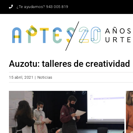
Saltar
¿Te ayudamos? 943 005 819
al
contenido
Auzotu: talleres de creatividad
15 abril, 2021
|
Noticias