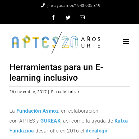
Saltar
¿Te ayudamos? 943 005 819
al
Facebook
Twitter
Correo
electrónico
contenido
Herramientas para un E-
learning inclusivo
26 noviembre, 2017
|
Sin categorizar
La
Fundación Asmoz
, en colaboración
con
APTES
y
GUREAK
, así como la ayuda de
Kutxa
Fundazioa
desarrolló en 2016 el
decálogo