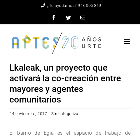
Saltar
¿Te ayudamos? 943 005 819
al
Facebook
Twitter
Correo
electrónico
contenido
Lkaleak, un proyecto que
activará la co-creación entre
mayores y agentes
comunitarios
24 noviembre, 2017
|
Sin categorizar
El barrio de Egia es el espacio de trabajo de