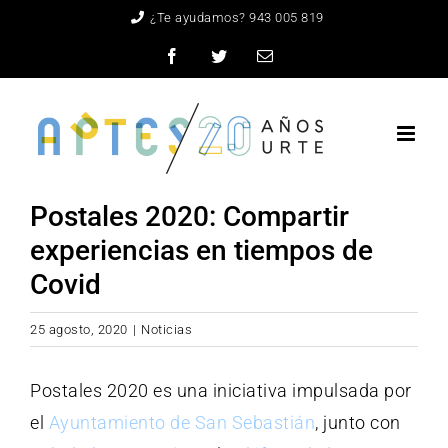
Saltar
¿Te ayudamos? 943 005 819
al
Facebook
Twitter
Correo
electrónico
contenido
Postales 2020: Compartir
experiencias en tiempos de
Covid
25 agosto, 2020
|
Noticias
Postales 2020 es una iniciativa impulsada por
el
Ayuntamiento de San Sebastián
, junto con