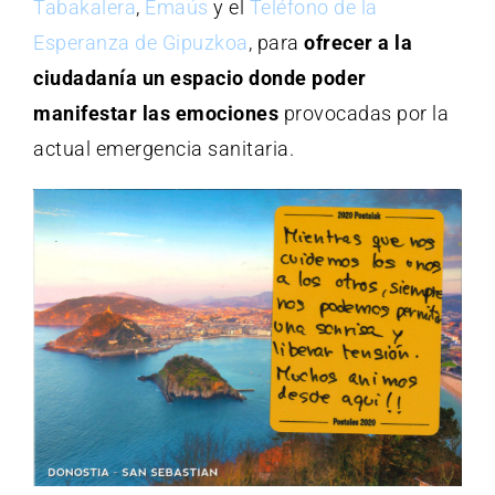
Tabakalera
,
Emaús
y el
Teléfono de la
Esperanza de Gipuzkoa
, para
ofrecer a la
ciudadanía
un espacio donde poder
manifestar las emociones
provocadas por la
actual emergencia sanitaria.