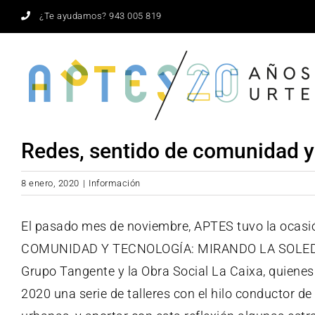
Saltar
¿Te ayudamos? 943 005 819
al
contenido
Redes, sentido de comunidad y
8 enero, 2020
|
Información
El pasado mes de noviembre, APTES tuvo la ocasi
COMUNIDAD Y TECNOLOGÍA: MIRANDO LA SOLEDAD 
Grupo Tangente
y la
Obra Social La Caixa
, quiene
2020 una serie de talleres con el hilo conductor de