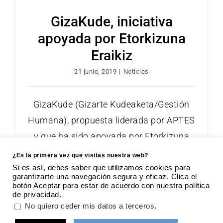
GizaKude, iniciativa
apoyada por Etorkizuna
Eraikiz
21 junio, 2019
|
Noticias
GizaKude (Gizarte Kudeaketa/Gestión
Humana), propuesta liderada por APTES
y que ha sido apoyada por Etorkizuna
Eraikiz de la Diputación
¿Es la primera vez que visitas nuestra web?
Si es así, debes saber que utilizamos cookies para
garantizarte una navegación segura y eficaz. Clica el
botón Aceptar para estar de acuerdo con nuestra política
de privacidad.
APTES · Asociación para la Promoción de la Tecnología
.
No quiero ceder mis datos a terceros
Social | 2018 |
Aviso legal
|
Política de