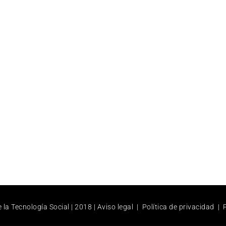
la Tecnología Social | 2018 |
Aviso legal
|
Política de privacidad
|