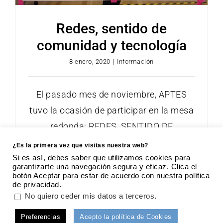
Redes, sentido de
comunidad y tecnología
8 enero, 2020
|
Información
El pasado mes de noviembre, APTES
tuvo la ocasión de participar en la mesa
redonda: REDES, SENTIDO DE
COMUNIDAD Y
¿Es la primera vez que visitas nuestra web?
Si es así, debes saber que utilizamos cookies para
garantizarte una navegación segura y eficaz. Clica el
botón Aceptar para estar de acuerdo con nuestra política
de privacidad.
APTES · Asociación para la Promoción de la Tecnología
.
No quiero ceder mis datos a terceros
Social | 2018 |
Aviso legal
|
Política de
Preferencias
Acepto la política de Cookies
privacidad
|
Política de cookies
| Diseño web:
8imedia